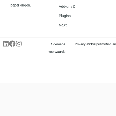
beperkingen.
Add-ons &
Plugins
NeXt
Algemene
Privacy
© helloflex.com 2026
Cookie policy
Disclai
voorwaarden