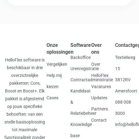
Onze
Software
Over
Contactge
oplossingen
ons
Backoffice
Textielweg
HelloFlex software is
Vergelijken
Over
beschikbaar in drie
Urenregistratie
15
overzichtelijke
Help mij
HelloFlex
Contractadministratie
3812RV
pakketten:
Core
,
kiezen
Vacatures
Boost
en
Boost+
. Elk
Kandidaat
Amersfoort
Cases
Updates
pakket is afgestemd
&
088 008
op jouw specifieke
Partners
Relatiebeheer
3000
behoeften: van een
Contact
snelle basisoplossing
Knowledge
info@hellof
tot maximale
base
functionaliteit zonder